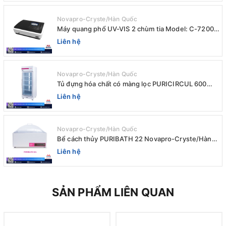
Novapro-Cryste/Hàn Quốc
Máy quang phổ UV-VIS 2 chùm tia Model: C-7200 /
Peak
Liên hệ
Novapro-Cryste/Hàn Quốc
Tủ đựng hóa chất có màng lọc PURICIRCUL 600
AIRTIGHT Novapro-Cryste/Hàn Quốc
Liên hệ
Novapro-Cryste/Hàn Quốc
Bể cách thủy PURIBATH 22 Novapro-Cryste/Hàn
Quốc
Liên hệ
SẢN PHẨM LIÊN QUAN