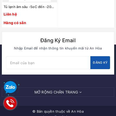
Tủ lạnh âm sâu -5oC đến -20oC 130 Lít, Model:LF 130W, Evermed/Ý
Liên hệ
Hàng có sẵn
Đăng Ký Email
Nhập Email để nhận thông tin khuyến mãi từ An Hòa
ĐĂNG KÝ
MỞ RỘNG CHÂN TRANG
© Bản quyền thuộc về
An Hòa