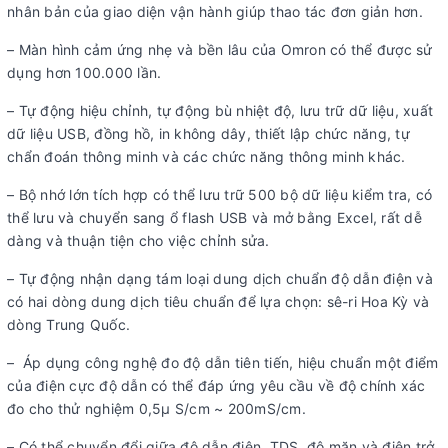
nhân bản của giao diện vận hành giúp thao tác đơn giản hơn.
– Màn hình cảm ứng nhẹ và bền lâu của Omron có thể được sử
dụng hơn 100.000 lần.
– Tự động hiệu chỉnh, tự động bù nhiệt độ, lưu trữ dữ liệu, xuất
dữ liệu USB, đồng hồ, in không dây, thiết lập chức năng, tự
chẩn đoán thông minh và các chức năng thông minh khác.
– Bộ nhớ lớn tích hợp có thể lưu trữ 500 bộ dữ liệu kiểm tra, có
thể lưu và chuyển sang ổ flash USB và mở bằng Excel, rất dễ
dàng và thuận tiện cho việc chỉnh sửa.
– Tự động nhận dạng tám loại dung dịch chuẩn độ dẫn điện và
có hai dòng dung dịch tiêu chuẩn để lựa chọn: sê-ri Hoa Kỳ và
dòng Trung Quốc.
– Áp dụng công nghệ đo độ dẫn tiên tiến, hiệu chuẩn một điểm
của điện cực độ dẫn có thể đáp ứng yêu cầu về độ chính xác
đo cho thử nghiệm 0,5μ S/cm ~ 200mS/cm.
– Có thể chuyển đổi giữa độ dẫn điện, TDS, độ mặn và điện trở