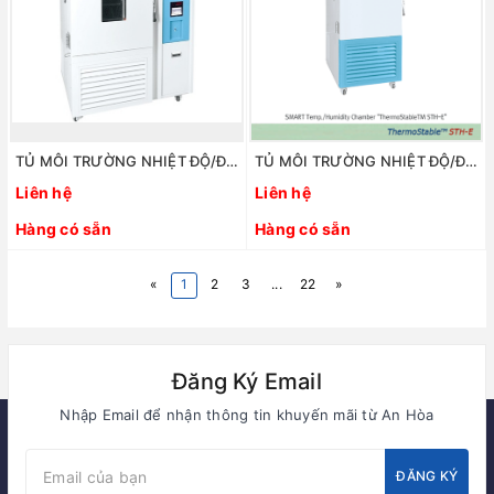
TỦ MÔI TRƯỜNG NHIỆT ĐỘ/ĐỘ ẨM 155 LÍT. MODEL: STH-155. HÃNG: DAIHAN/HÀN QUỐC
TỦ MÔI TRƯỜNG NHIỆT ĐỘ/ĐỘ ẨM 800 LÍT. MODEL: ThermoStable STH-E800. HÃNG: DAIHAN/HÀN QUỐC
Liên hệ
Liên hệ
Hàng có sẵn
Hàng có sẵn
«
1
2
3
...
22
»
Đăng Ký Email
Nhập Email để nhận thông tin khuyến mãi từ An Hòa
ĐĂNG KÝ