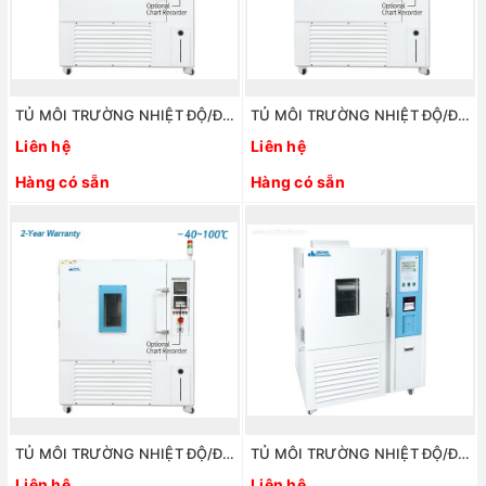
TỦ MÔI TRƯỜNG NHIỆT ĐỘ/ĐỘ ẨM 800 LÍT. THC-800 HÃNG: DAIHAN/HÀN QUỐC
TỦ MÔI TRƯỜNG NHIỆT ĐỘ/ĐỘ ẨM 400 LÍT. THC-400 HÃNG: DAIHAN/HÀN QUỐC
Liên hệ
Liên hệ
Hàng có sẵn
Hàng có sẵn
TỦ MÔI TRƯỜNG NHIỆT ĐỘ/ĐỘ ẨM 155 LÍT. THC-155 HÃNG: DAIHAN/HÀN QUỐC
TỦ MÔI TRƯỜNG NHIỆT ĐỘ/ĐỘ ẨM 800 LÍT. MODEL: STH-800 HÃNG: DAIHAN/HÀN QUỐC
Liên hệ
Liên hệ