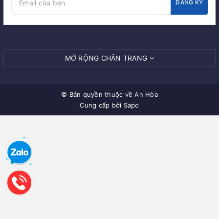
ĐĂNG KÝ
MỞ RỘNG CHÂN TRANG
© Bản quyền thuộc về
An Hòa
Cung cấp bởi Sapo