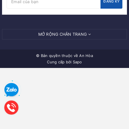
ĐĂNG KÝ
MỞ RỘNG CHÂN TRANG
© Bản quyền thuộc về
An Hòa
Cung cấp bởi Sapo