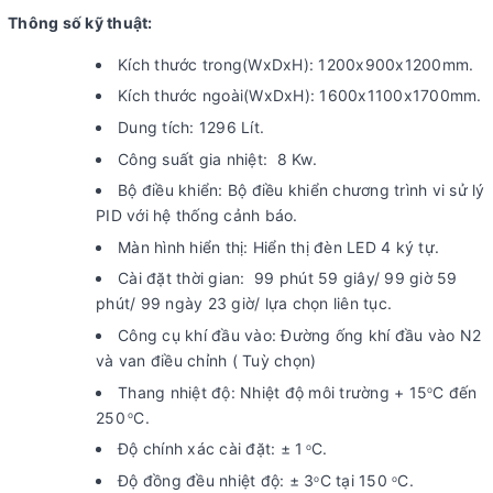
Thông số kỹ thuật:
Kích thước trong(WxDxH): 1200x900x1200mm.
Kích thước ngoài(WxDxH): 1600x1100x1700mm.
Dung tích: 1296 Lít.
Công suất gia nhiệt: 8 Kw.
Bộ điều khiển: Bộ điều khiển chương trình vi sử lý
PID với hệ thống cảnh báo.
Màn hình hiển thị: Hiển thị đèn LED 4 ký tự.
Cài đặt thời gian: 99 phút 59 giây/ 99 giờ 59
phút/ 99 ngày 23 giờ/ lựa chọn liên tục.
Công cụ khí đầu vào: Đường ống khí đầu vào N2
và van điều chỉnh ( Tuỳ chọn)
Thang nhiệt độ: Nhiệt độ môi trường + 15
C đến
o
250
C.
o
Độ chính xác cài đặt: ± 1
C.
o
Độ đồng đều nhiệt độ: ± 3
C tại 150
C.
o
o