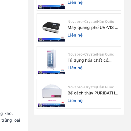
chùm tia (độ rộng phổ
Liên hệ
4nm) E-1000UV / Peak
Novapro-Cryste/Hàn Quốc
Máy quang phổ UV-VIS 2
chùm tia Model: C-7200 /
Liên hệ
Peak
Novapro-Cryste/Hàn Quốc
Tủ đựng hóa chất có
màng lọc PURICIRCUL
Liên hệ
600 AIRTIGHT Novapro-
Cryste/Hàn Quốc
Novapro-Cryste/Hàn Quốc
Bể cách thủy PURIBATH
22 Novapro-Cryste/Hàn
Liên hệ
Quốc
ng khô,
 trùng loại