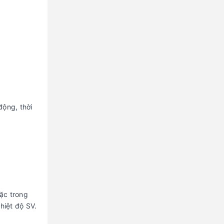
động, thời
oặc trong
hiệt độ SV.