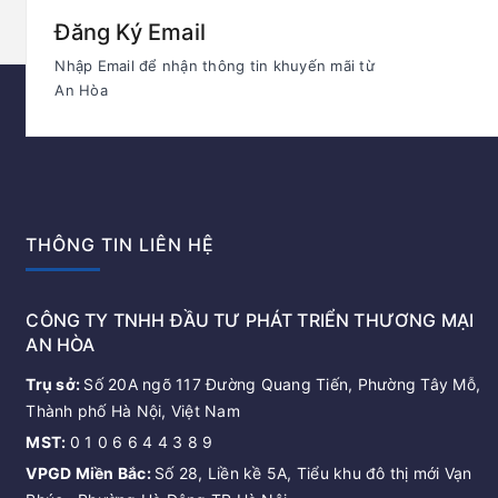
Đăng Ký Email
Nhập Email để nhận thông tin khuyến mãi từ
An Hòa
THÔNG TIN LIÊN HỆ
CÔNG TY TNHH ĐẦU TƯ PHÁT TRIỂN THƯƠNG MẠI
AN HÒA
Trụ sở:
Số 20A ngõ 117 Đường Quang Tiến, Phường Tây Mỗ,
Thành phố Hà Nội, Việt Nam
MST:
0 1 0 6 6 4 4 3 8 9
VPGD Miền Bắc:
Số 28, Liền kề 5A, Tiểu khu đô thị mới Vạn