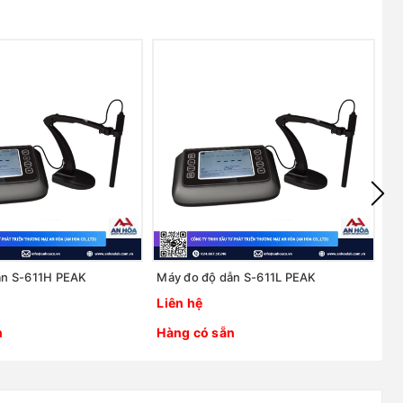
ẫn S-611H PEAK
Máy đo độ dẫn S-611L PEAK
Má
Liên hệ
Li
n
Hàng có sẵn
H