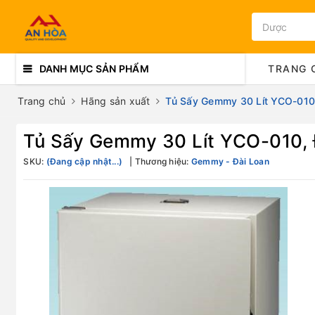
DANH MỤC SẢN PHẨM
TRANG 
Trang chủ
Hãng sản xuất
Tủ Sấy Gemmy 30 Lít YCO-010
Tủ Sấy Gemmy 30 Lít YCO-010,
SKU:
(Đang cập nhật...)
Thương hiệu:
Gemmy - Đài Loan