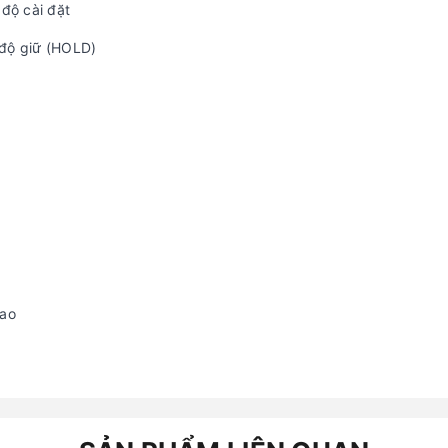
 độ cài đặt
ế độ giữ (HOLD)
cao