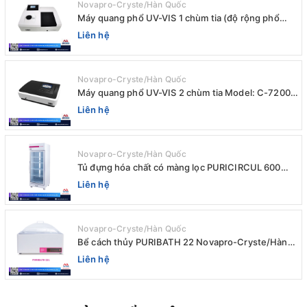
Novapro-Cryste/Hàn Quốc
Máy quang phổ UV-VIS 1 chùm tia (độ rộng phổ
4nm) E-1000UV / Peak
Liên hệ
Novapro-Cryste/Hàn Quốc
Máy quang phổ UV-VIS 2 chùm tia Model: C-7200 /
Peak
Liên hệ
Novapro-Cryste/Hàn Quốc
Tủ đựng hóa chất có màng lọc PURICIRCUL 600
AIRTIGHT Novapro-Cryste/Hàn Quốc
Liên hệ
Novapro-Cryste/Hàn Quốc
Bể cách thủy PURIBATH 22 Novapro-Cryste/Hàn
Quốc
Liên hệ