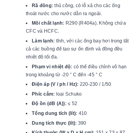
Rã đông:
thủ công, có lỗ xả cho các ống
thoát nước cho nước dẫn ra ngoài.
Môi chất lạnh:
R290 (R404a). Không chứa
CFC và HCFC.
Làm lạnh:
tĩnh, với các ống bay hơi trong tất
cả các buồng để tạo sự ổn định và đồng đều
nhiệt độ tối đa.
Phạm vi nhiệt độ:
có thể điều chỉnh vô hạn
trong khoảng từ -20 ° C đến -45 ° C
Điện áp (V / ph / Hz):
220-230 / 1/50
Phíc cắm:
loại Schuko
Độ ồn (dB (A)):
≤ 52
Tổng dung tích (lít):
410
Dung tích thực (lít):
390
Kích thước (W x D x H cm):
151 x 73 x 87