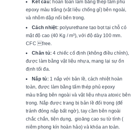
Kết cấu:
hoàn toàn làm bằng thép tấm phủ
epoxy màu trắng (vật liệu chống gỉ) bên ngoài,
và nhôm dập nổi bên trong.
Cách nhiệt:
polyurethane tạo bọt tại chỗ có
mật độ cao (40 Kg / m³), ​​với độ dày 100 mm.
CFC free.
Chân tủ:
4 chiếc cố định (không điều chỉnh),
được làm bằng vật liệu nhựa, mang lại sự ổn
định tối đa.
Nắp tủ:
1 nắp với bản lề, cách nhiệt hoàn
toàn, được làm bằng tấm thép phủ epoxy
màu trắng bên ngoài và vật liệu nhựa atoxic bên
trong. Nắp được trang bị bản lề đối trọng (để
tránh đóng nắp bất ngờ), tay cầm bên ngoài
chắc chắn, tiện dụng, gioăng cao su từ tính (
niêm phong kín hoàn hảo) và khóa an toàn.