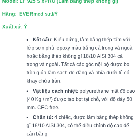
Model: LF 925 S xPRO (Làm bằng thép không gỉ)
Hãng: EVERmed s.r.l/Ý
Xuất xứ: Ý
Kết cấu:
Kiểu đứng, làm bằng thép tấm với
lớp sơn phủ epoxy màu trắng cả trong và ngoài
hoặc bằng thép không gỉ 18/10 AISI 304 cả
trong và ngoài. Tất cả các góc nội bộ được bo
tròn giúp làm sạch dễ dàng và phía dưới tủ có
khay chứa tràn.
Vật liệu cách nhiệt:
polyurethane mật độ cao
(40 Kg / m³) được tạo bọt tại chỗ, với độ dày 50
mm. CFC-free.
Chân tủ:
4 chiếc, được làm bằng thép không
gỉ 18/10 AISI 304, có thể điều chỉnh độ cao để
cân bằng.