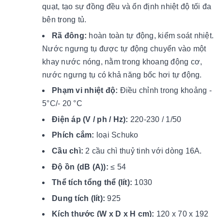
quạt, tạo sự đồng đều và ổn định nhiệt độ tối đa
bên trong tủ.
Rã đông:
hoàn toàn tự động, kiểm soát nhiệt.
Nước ngưng tụ được tự động chuyển vào một
khay nước nóng, nằm trong khoang động cơ,
nước ngưng tụ có khả năng bốc hơi tự động.
Phạm vi nhiệt độ:
Điều chỉnh trong khoảng -
5°C/- 20 °C
Điện áp (V / ph / Hz):
220-230 / 1/50
Phích cắm:
loại Schuko
Cầu chì:
2 cầu chì thuỷ tinh với dòng 16A.
Độ ồn (dB (A)):
≤ 54
Thể tích tổng thể (lít):
1030
Dung tích (lít):
925
Kích thước (W x D x H cm):
120 x 70 x 192