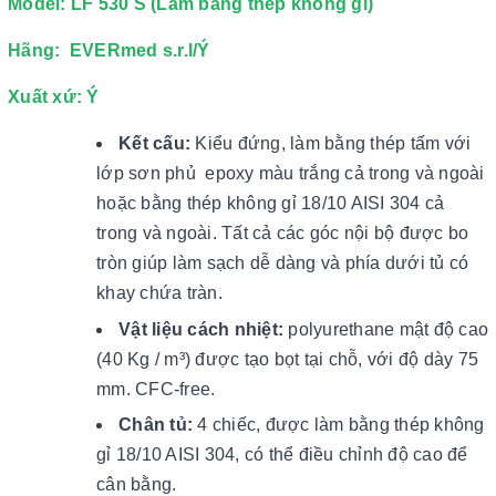
Model: LF 530 S (Làm bằng thép không gỉ)
Hãng: EVERmed s.r.l/Ý
Xuất xứ: Ý
Kết cấu:
Kiểu đứng, làm bằng thép tấm với
lớp sơn phủ epoxy màu trắng cả trong và ngoài
hoặc bằng thép không gỉ 18/10 AISI 304 cả
trong và ngoài. Tất cả các góc nội bộ được bo
tròn giúp làm sạch dễ dàng và phía dưới tủ có
khay chứa tràn.
Vật liệu cách nhiệt:
polyurethane mật độ cao
(40 Kg / m³) được tạo bọt tại chỗ, với độ dày 75
mm. CFC-free.
Chân tủ:
4 chiếc, được làm bằng thép không
gỉ 18/10 AISI 304, có thể điều chỉnh độ cao để
cân bằng.