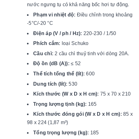
nước ngưng tụ có khả năng bốc hơi tự động.
Phạm vi nhiệt độ:
Điều chỉnh trong khoảng
-5°C/-20 °C
Điện áp (V / ph / Hz):
220-230 / 1/50
Phích cắm:
loại Schuko
Cầu chì:
2 cầu chì thuỷ tinh với dòng 20A.
Độ ồn (dB (A)):
≤ 52
Thể tích tổng thể (lít):
600
Dung tích (lít):
530
Kích thước (W x D x H cm):
75 x 70 x 210
Trọng lượng tịnh (kg):
165
Kích thước đóng gói (W x D x H cm):
85 x
98 x 224 (1,87 m³)
Tổng trọng lượng (kg):
185