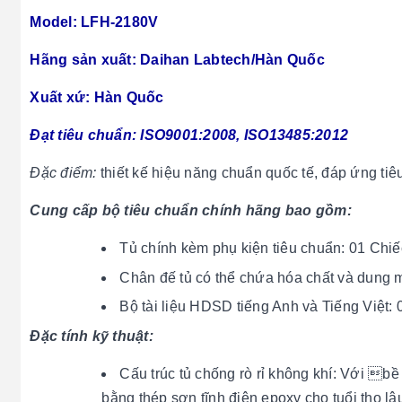
Model: LFH-2180V
Hãng sản xuất: Daihan Labtech/Hàn Quốc
Xuất xứ: Hàn Quốc
Đạt tiêu chuẩn: ISO9001:2008, ISO13485:2012
Đặc điểm:
thiết kế hiệu năng chuẩn quốc tế, đáp ứng 
Cung cấp bộ tiêu chuẩn chính hãng bao gồm:
Tủ chính kèm phụ kiện tiêu chuẩn: 01 Chiế
Chân đế tủ có thể chứa hóa chất và dung 
Bộ tài liệu HDSD tiếng Anh và Tiếng Việt: 
Đặc tính kỹ thuật:
Cấu trúc tủ chống rò rỉ không khí: Với bề
bằng thép sơn tĩnh điện epoxy cho tuổi thọ lâ