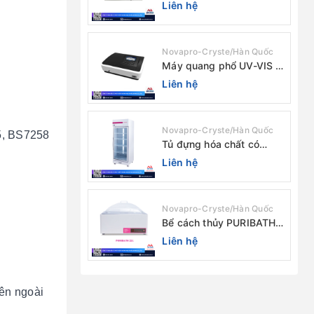
chùm tia (độ rộng phổ
Liên hệ
4nm) E-1000UV / Peak
Novapro-Cryste/Hàn Quốc
Máy quang phổ UV-VIS 2
chùm tia Model: C-7200 /
Liên hệ
Peak
Novapro-Cryste/Hàn Quốc
5, BS7258
Tủ đựng hóa chất có
màng lọc PURICIRCUL
Liên hệ
600 AIRTIGHT Novapro-
Cryste/Hàn Quốc
Novapro-Cryste/Hàn Quốc
Bể cách thủy PURIBATH
22 Novapro-Cryste/Hàn
Liên hệ
Quốc
bên ngoài