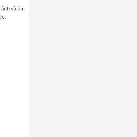
h ảnh và âm
mức.