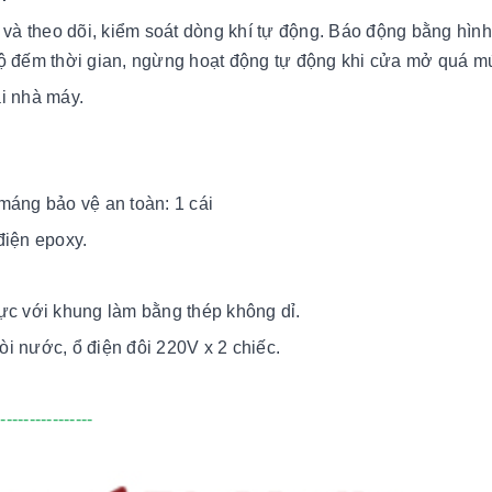
í và theo dõi, kiểm soát dòng khí tự động. Báo động bằng hìn
 bộ đếm thời gian, ngừng hoạt động tự động khi cửa mở quá 
ại nhà máy.
máng bảo vệ an toàn: 1 cái
điện epoxy.
ực với khung làm bằng thép không dỉ.
vòi nước, ổ điện đôi 220V x 2 chiếc.
-----------------