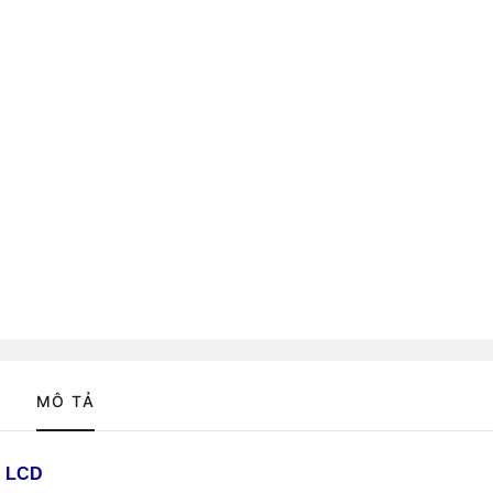
MÔ TẢ
Ố LCD