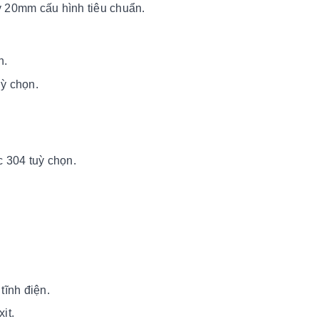
 20mm cấu hình tiêu chuẩn.
n.
uỳ chọn.
c 304 tuỳ chọn.
tĩnh điện.
it.