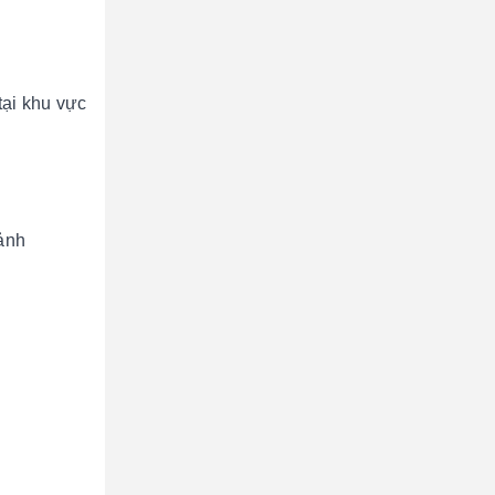
tại khu vực
cảnh