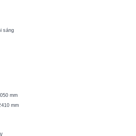
hi sáng
 1050 mm
 2410 mm
0W