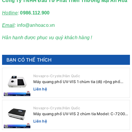
Công Ty TNHH Đầu Tư Phát Triển Thương Mại An Hòa
Hotline
:
0986.112.900
Email
:
info@anhoaco.vn
Hân hạnh được phục vụ quý khách hàng !
BẠN CÓ THỂ THÍCH
Novapro-Cryste/Hàn Quốc
Máy quang phổ UV-VIS 1 chùm tia (độ rộng phổ
4nm) E-1000UV / Peak
Liên hệ
Novapro-Cryste/Hàn Quốc
Máy quang phổ UV-VIS 2 chùm tia Model: C-7200 /
Peak
Liên hệ