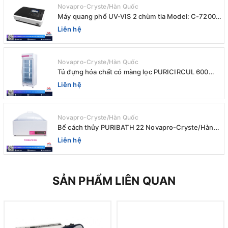
Novapro-Cryste/Hàn Quốc
Máy quang phổ UV-VIS 2 chùm tia Model: C-7200 /
Peak
Liên hệ
Novapro-Cryste/Hàn Quốc
Tủ đựng hóa chất có màng lọc PURICIRCUL 600
AIRTIGHT Novapro-Cryste/Hàn Quốc
Liên hệ
Novapro-Cryste/Hàn Quốc
Bể cách thủy PURIBATH 22 Novapro-Cryste/Hàn
Quốc
Liên hệ
SẢN PHẨM LIÊN QUAN