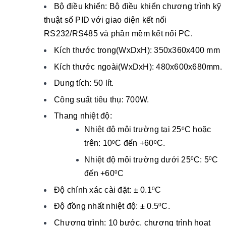
Bộ điều khiển: Bộ điều khiển chương trình kỹ
thuật số PID với giao diện kết nối
RS232/RS485 và phần mềm kết nối PC.
Kích thước trong(WxDxH): 350x360x400 mm
Kích thước ngoài(WxDxH): 480x600x680mm.
Dung tích: 50 lít.
Công suất tiêu thụ: 700W.
Thang nhiệt độ:
Nhiệt độ môi trường tại 25
C hoặc
0
trên: 10
C đến +60
C.
0
0
Nhiệt độ môi trường dưới 25
C: 5
C
0
0
đến +60
C
0
Độ chính xác cài đặt: ± 0.1
C
0
Độ đồng nhất nhiệt độ: ± 0.5
C.
0
Chương trình: 10 bước, chương trình hoạt