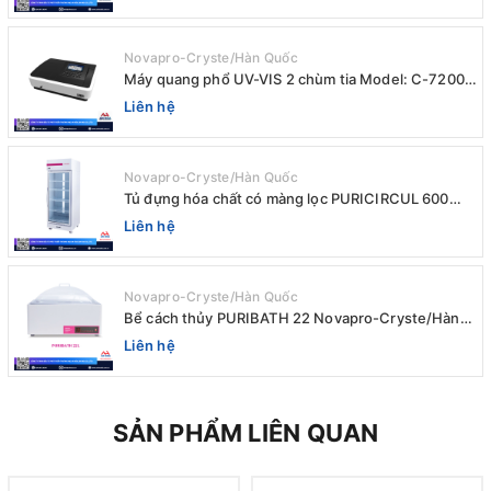
Novapro-Cryste/Hàn Quốc
Máy quang phổ UV-VIS 2 chùm tia Model: C-7200 /
Peak
Liên hệ
Novapro-Cryste/Hàn Quốc
Tủ đựng hóa chất có màng lọc PURICIRCUL 600
AIRTIGHT Novapro-Cryste/Hàn Quốc
Liên hệ
Novapro-Cryste/Hàn Quốc
Bể cách thủy PURIBATH 22 Novapro-Cryste/Hàn
Quốc
Liên hệ
SẢN PHẨM LIÊN QUAN