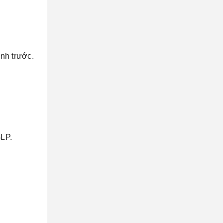
nh trước.
GLP.