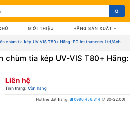
CHỦ
GIỚI THIỆU
HÃNG SẢN XUẤT
iến chùm tia kép UV-VIS T80+ Hãng: PG Instruments Ltd/Anh
ến chùm tia kép UV-VIS T80+ Hãng:
Bạn chưa xem sản phẩm nào
Liên hệ
Tình trạng:
Còn hàng
Hotline đặt hàng:
0986.456.314
(7:30-22:00)