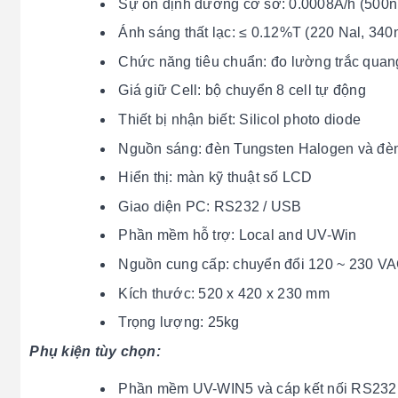
Sự ổn định đường cơ sở: 0.0008A/h (500n
Ánh sáng thất lạc: ≤ 0.12%T (220 Nal, 3
Chức năng tiêu chuẩn: đo lường trắc qua
Giá giữ Cell: bộ chuyển 8 cell tự động
Thiết bị nhận biết: Silicol photo diode
Nguồn sáng: đèn Tungsten Halogen và đè
Hiển thị: màn kỹ thuật số LCD
Giao diện PC: RS232 / USB
Phần mềm hỗ trợ: Local and UV-Win
Nguồn cung cấp: chuyển đổi 120 ~ 230 VA
Kích thước: 520 x 420 x 230 mm
Trọng lượng: 25kg
Phụ kiện tùy chọn:
Phần mềm UV-WIN5 và cáp kết nối RS232