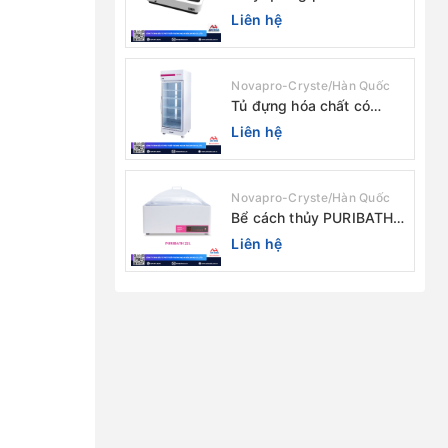
chùm tia Model: C-7200 /
Liên hệ
Peak
Novapro-Cryste/Hàn Quốc
Tủ đựng hóa chất có
màng lọc PURICIRCUL
Liên hệ
600 AIRTIGHT Novapro-
Cryste/Hàn Quốc
Novapro-Cryste/Hàn Quốc
Bể cách thủy PURIBATH
22 Novapro-Cryste/Hàn
Liên hệ
Quốc