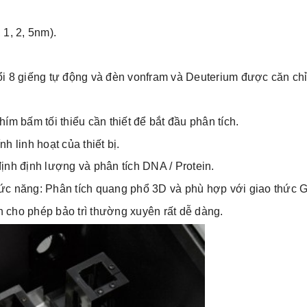
 1, 2, 5nm).
ổi 8 giếng tự động và đèn vonfram và
Deuterium được căn chỉ
phím bấm
tối thiểu cần thiết để bắt đầu phân tích.
nh linh
hoạt của thiết bị.
định định
lượng và phân tích DNA / Protein.
ức năng: P
hân tích quang phổ 3D và phù hợp với giao thức 
n cho
phép bảo trì thường xuyên rất dễ dàng.