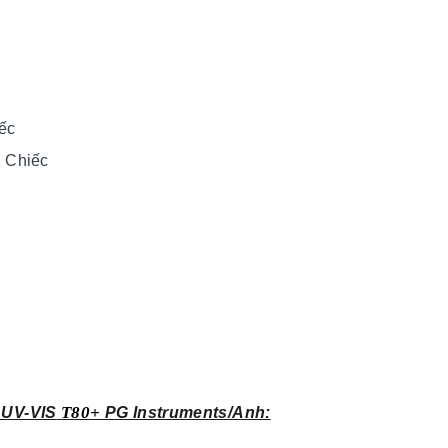
ếc
1 Chiếc
T80+
 UV-VIS
PG Instruments/Anh: