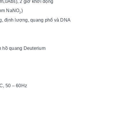
m,0Abs), 2 giờ khởi động
40nm NaNO
)
2
ng, định lượng, quang phổ và DNA
n hồ quang Deuterium
C, 50 – 60Hz