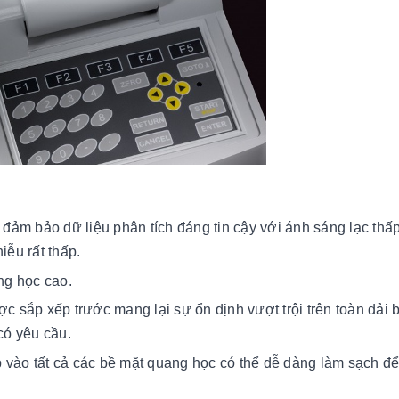
ảm bảo dữ liệu phân tích đáng tin cậy với ánh sáng lạc thấ
iễu rất thấp.
ng học cao.
 sắp xếp trước mang lại sự ổn định vượt trội trên toàn dải 
 có yêu cầu.
 vào tất cả các bề mặt quang học có thể dễ dàng làm sạch để 
ị