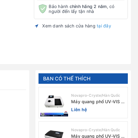
Bảo hành
chính hãng 2 năm
, có
người đến lấy tận nhà
Xem danh sách cửa hàng
tại đây
BẠN CÓ THỂ THÍCH
Novapro-Cryste/Hàn Quốc
Máy quang phổ UV-VIS 1
chùm tia (độ rộng phổ
Liên hệ
4nm) E-1000UV / Peak
Novapro-Cryste/Hàn Quốc
Máy quang phổ UV-VIS 2