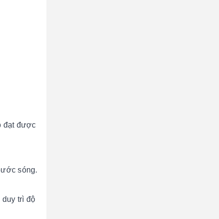
p đạt được
bước sóng.
duy trì độ