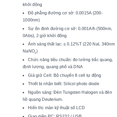
khởi động
Độ phẳng đường cơ sở: 0.0015A (200-
1000nm)
Sự ổn định đường cơ sở: 0.001A/h (500nm,
0Abs), 2 giờ khởi động
Ánh sáng thất lạc: ≤ 0.12%T (220 Nal, 340nm
NaNO
)
2
Chức năng tiêu chuẩn: đo lường trắc quang,
định lượng, quang phổ và DNA
Giá giữ Cell: Bộ chuyển 8 cell tự động
Thiết bị nhận biết: Silicol photo diode
Nguồn sáng: Đèn Tungsten Halogen và đèn
hồ quang Deuterium.
Hiển thị: màn kỹ thuật số LCD
Giao diện PC: RS232 / USB