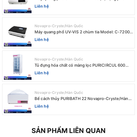
4nm) E-1000UV / Peak
Liên hệ
Novapro-Cryste/Hàn Quốc
Máy quang phổ UV-VIS 2 chùm tia Model: C-7200 /
Peak
Liên hệ
Novapro-Cryste/Hàn Quốc
Tủ đựng hóa chất có màng lọc PURICIRCUL 600
AIRTIGHT Novapro-Cryste/Hàn Quốc
Liên hệ
Novapro-Cryste/Hàn Quốc
Bể cách thủy PURIBATH 22 Novapro-Cryste/Hàn
Quốc
Liên hệ
SẢN PHẨM LIÊN QUAN