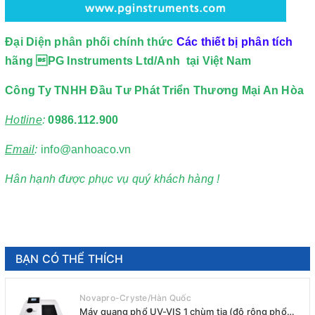
Đại Diện phân phối chính thức
Các thiết bị phân tích
hãng 
PG Instruments Ltd/Anh
tại Việt Nam
Công Ty TNHH Đầu Tư Phát Triển Thương Mại An Hòa
Hotline
:
0986.112.900
Email
:
info@anhoaco.vn
Hân hạnh được phục vụ quý khách hàng !
BẠN CÓ THỂ THÍCH
Novapro-Cryste/Hàn Quốc
Máy quang phổ UV-VIS 1 chùm tia (độ rộng phổ