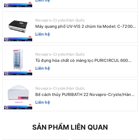
Novapro-Cryste/Hàn Quốc
Máy quang phổ UV-VIS 2 chùm tia Model: C-7200 /
Peak
Liên hệ
Novapro-Cryste/Hàn Quốc
Tủ đựng hóa chất có màng lọc PURICIRCUL 600
AIRTIGHT Novapro-Cryste/Hàn Quốc
Liên hệ
Novapro-Cryste/Hàn Quốc
Bể cách thủy PURIBATH 22 Novapro-Cryste/Hàn
Quốc
Liên hệ
SẢN PHẨM LIÊN QUAN