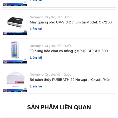
Novapro-Cryste/Hàn Quốc
Máy quang phổ UV-VIS 2 chùm tia Model: C-7200 /
Peak
Liên hệ
Novapro-Cryste/Hàn Quốc
Tủ đựng hóa chất có màng lọc PURICIRCUL 600
AIRTIGHT Novapro-Cryste/Hàn Quốc
Liên hệ
Novapro-Cryste/Hàn Quốc
Bể cách thủy PURIBATH 22 Novapro-Cryste/Hàn
Quốc
Liên hệ
SẢN PHẨM LIÊN QUAN