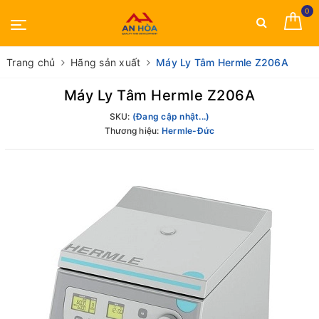
0
Trang chủ
Hãng sản xuất
Máy Ly Tâm Hermle Z206A
Máy Ly Tâm Hermle Z206A
SKU:
(Đang cập nhật...)
Thương hiệu:
Hermle-Đức