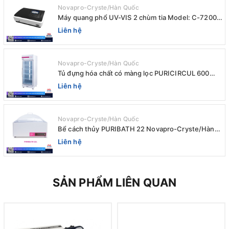
Novapro-Cryste/Hàn Quốc
Máy quang phổ UV-VIS 2 chùm tia Model: C-7200 /
Peak
Liên hệ
Novapro-Cryste/Hàn Quốc
Tủ đựng hóa chất có màng lọc PURICIRCUL 600
AIRTIGHT Novapro-Cryste/Hàn Quốc
Liên hệ
Novapro-Cryste/Hàn Quốc
Bể cách thủy PURIBATH 22 Novapro-Cryste/Hàn
Quốc
Liên hệ
SẢN PHẨM LIÊN QUAN