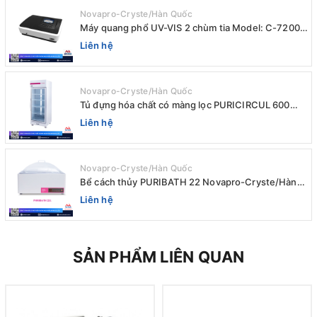
Novapro-Cryste/Hàn Quốc
Máy quang phổ UV-VIS 2 chùm tia Model: C-7200 /
Peak
Liên hệ
Novapro-Cryste/Hàn Quốc
Tủ đựng hóa chất có màng lọc PURICIRCUL 600
AIRTIGHT Novapro-Cryste/Hàn Quốc
Liên hệ
Novapro-Cryste/Hàn Quốc
Bể cách thủy PURIBATH 22 Novapro-Cryste/Hàn
Quốc
Liên hệ
SẢN PHẨM LIÊN QUAN