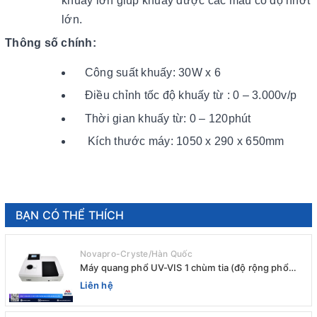
khuấy lớn giúp khuấy được các mấu có độ nhớt
lớn.
Thông số chính:
Công suất khuấy: 30W x 6
Điều chỉnh tốc độ khuấy từ : 0 – 3.000v/p
Thời gian khuấy từ: 0 – 120phút
Kích thước máy: 1050 x 290 x 650mm
BẠN CÓ THỂ THÍCH
Novapro-Cryste/Hàn Quốc
Máy quang phổ UV-VIS 1 chùm tia (độ rộng phổ
4nm) E-1000UV / Peak
Liên hệ