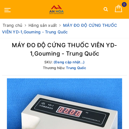
0
Trang chủ
Hãng sản xuất
MÁY ĐO ĐỘ CỨNG THUỐC
VIÊN YD-1,Gouming - Trung Quốc
MÁY ĐO ĐỘ CỨNG THUỐC VIÊN YD-
1,Gouming - Trung Quốc
SKU:
(Đang cập nhật...)
Thương hiệu:
Trung Quốc