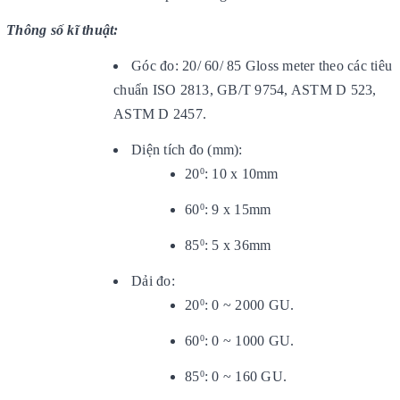
Thông số kĩ thuật:
Góc đo: 20/ 60/ 85 Gloss meter theo các tiêu
chuẩn ISO 2813, GB/T 9754, ASTM D 523,
ASTM D 2457.
Diện tích đo (mm):
20
: 10 x 10mm
0
60
: 9 x 15mm
0
85
: 5 x 36mm
0
Dải đo:
20
: 0 ~ 2000 GU.
0
60
: 0 ~ 1000 GU.
0
85
: 0 ~ 160 GU.
0