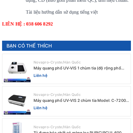
dụng, CD (Bao gồm phân mềm QC), tấm hiệu chuẩn.
Tài liệu hướng dẫn sử dụng tiếng việt
LIÊN HỆ : 038 606 8292
BẠN CÓ THỂ THÍCH
Novapro-Cryste/Hàn Quốc
Máy quang phổ UV-VIS 1 chùm tia (độ rộng phổ
4nm) E-1000UV / Peak
Liên hệ
Novapro-Cryste/Hàn Quốc
Máy quang phổ UV-VIS 2 chùm tia Model: C-7200 /
Peak
Liên hệ
Novapro-Cryste/Hàn Quốc
Tủ đựng hóa chất có màng lọc PURICIRCUL 600