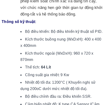
phép kiểm soát chính xác và đáng tin cậy,
với chức năng hẹn giờ thời gian tự động khởi
động-tắt và hệ thống báo động.
Thông số kỹ thuật:
Bộ điều khiển: Bộ điều khiển kỹ thuật số PID.
Kích thước buồng nung (WxDxH): 400 x 400
x 400mm
Kích thước ngoài (WxDxH): 960 x 720 x
870mm
Thể tích:
64 Lít
Công suất gia nhiệt: 9 Kw
Nhiệt độ tối đa: 1200°C ( Khuyến nghị sử
dụng 200oC dưới mức nhiệt độ tối đa).
Bộ điều chỉnh đầu ra: Điều khiển SSR.
Cảm biến nhiệt độ: K type CA Sensor (Cảm