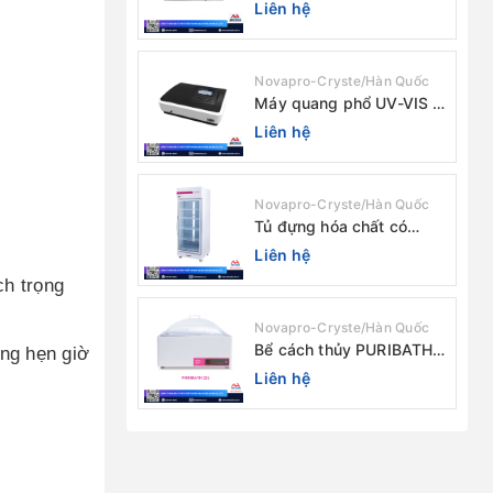
chùm tia (độ rộng phổ
Liên hệ
4nm) E-1000UV / Peak
Novapro-Cryste/Hàn Quốc
Máy quang phổ UV-VIS 2
chùm tia Model: C-7200 /
Liên hệ
Peak
Novapro-Cryste/Hàn Quốc
Tủ đựng hóa chất có
màng lọc PURICIRCUL
Liên hệ
600 AIRTIGHT Novapro-
ch trọng
Cryste/Hàn Quốc
Novapro-Cryste/Hàn Quốc
Bể cách thủy PURIBATH
ăng hẹn giờ
22 Novapro-Cryste/Hàn
Liên hệ
Quốc