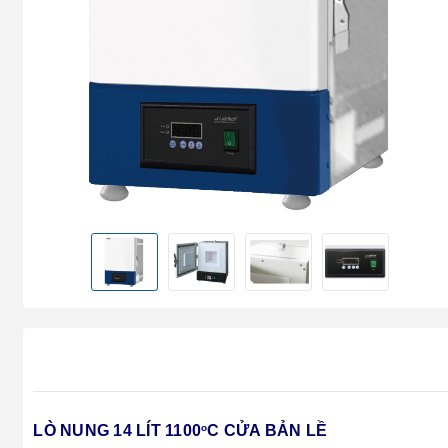
LÒ NUNG 14 LÍT 1100
C CỬA BẢN LỀ
o