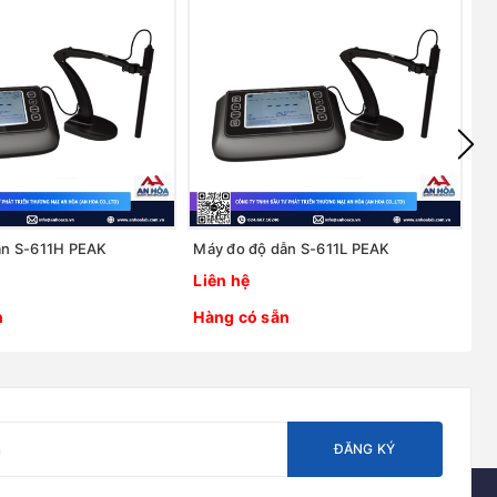
ẫn S-611H PEAK
Máy đo độ dẫn S-611L PEAK
Má
Liên hệ
Li
n
Hàng có sẵn
H
ĐĂNG KÝ