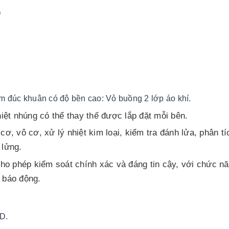
)
m đúc khuân có độ bền cao: Vỏ buồng 2 lớp áo khí.
hiệt nhúng có thể thay thế được lắp đặt mỗi bên.
 vô cơ, xử lý nhiệt kim loại, kiểm tra đánh lửa, phân tí
 lửng.
 Cho phép kiểm soát chính xác và đáng tin cậy, với chức n
g báo động.
ID.