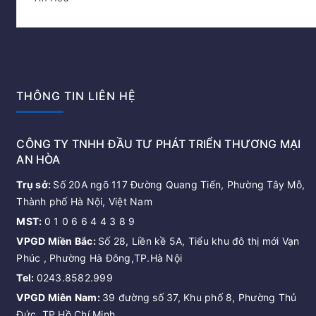
THÔNG TIN LIÊN HỆ
CÔNG TY TNHH ĐẦU TƯ PHÁT TRIỂN THƯƠNG MẠI
AN HÒA
Trụ sở:
Số 20A ngõ 117 Đường Quang Tiến, Phường Tây Mỗ,
Thành phố Hà Nội, Việt Nam
MST:
0 1 0 6 6 4 4 3 8 9
VPGD Miền Bắc:
Số 28, Liền kề 5A, Tiểu khu đô thị mới Vạn
Phúc , Phường Hà Đông,TP.Hà Nội
Tel:
0243.8582.999
VPGD Miên Nam:
39 đường số 37, Khu phố 8, Phường Thủ
Đức, TP Hồ Chí Minh