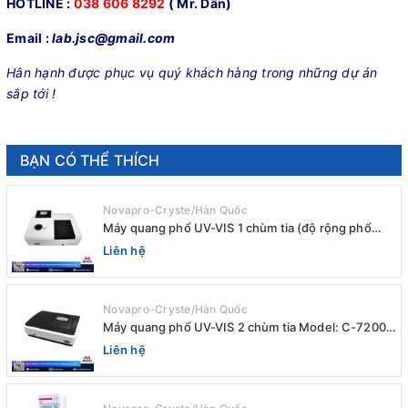
HOTLINE :
038 606 8292
( Mr. Dân)
Email :
lab.jsc@gmail.com
Hân hạnh được phục vụ quý khách hàng trong những dự án
sắp tới !
BẠN CÓ THỂ THÍCH
Novapro-Cryste/Hàn Quốc
Máy quang phổ UV-VIS 1 chùm tia (độ rộng phổ
4nm) E-1000UV / Peak
Liên hệ
Novapro-Cryste/Hàn Quốc
Máy quang phổ UV-VIS 2 chùm tia Model: C-7200 /
Peak
Liên hệ