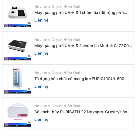
Novapro-Cryste/Hàn Quốc
Máy quang phổ UV-VIS 1 chùm tia (độ rộng phổ
4nm) E-1000UV / Peak
Liên hệ
Novapro-Cryste/Hàn Quốc
Máy quang phổ UV-VIS 2 chùm tia Model: C-7200 /
Peak
Liên hệ
Novapro-Cryste/Hàn Quốc
Tủ đựng hóa chất có màng lọc PURICIRCUL 600
AIRTIGHT Novapro-Cryste/Hàn Quốc
Liên hệ
Novapro-Cryste/Hàn Quốc
Bể cách thủy PURIBATH 22 Novapro-Cryste/Hàn
Quốc
Liên hệ