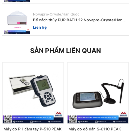
Novapro-Cryste/Hàn Quốc
Bể cách thủy PURIBATH 22 Novapro-Cryste/Hàn
Quốc
Liên hệ
SẢN PHẨM LIÊN QUAN
Máy đo PH cầm tay P-510 PEAK
Máy đo độ dẫn S-611C PEAK