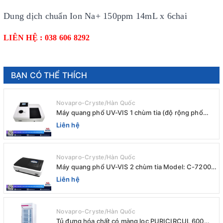
Dung dịch chuẩn Ion Na+ 150ppm 14mL x 6chai
LIÊN HỆ : 038 606 8292
BẠN CÓ THỂ THÍCH
Novapro-Cryste/Hàn Quốc
Máy quang phổ UV-VIS 1 chùm tia (độ rộng phổ
4nm) E-1000UV / Peak
Liên hệ
Novapro-Cryste/Hàn Quốc
Máy quang phổ UV-VIS 2 chùm tia Model: C-7200 /
Peak
Liên hệ
Novapro-Cryste/Hàn Quốc
Tủ đựng hóa chất có màng lọc PURICIRCUL 600