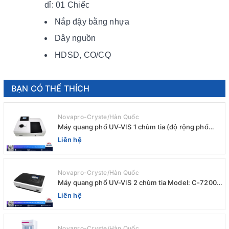
dỉ: 01 Chiếc
Nắp đậy bằng nhựa
Dây nguồn
HDSD, CO/CQ
BẠN CÓ THỂ THÍCH
Novapro-Cryste/Hàn Quốc
Máy quang phổ UV-VIS 1 chùm tia (độ rộng phổ
4nm) E-1000UV / Peak
Liên hệ
Novapro-Cryste/Hàn Quốc
Máy quang phổ UV-VIS 2 chùm tia Model: C-7200 /
Peak
Liên hệ
Novapro-Cryste/Hàn Quốc