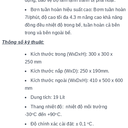
dụng, bảo vệ bộ làm lạnh tránh bị phá hoại.
Bơn tuần hoàn hiệu suất cao: Bơm tuần hoàn
7l/phút, độ cao tối đa 4.3 m nâng cao khả năng
đồng đều nhiệt độ trong bể, tuần hoàn cả bên
trong và bên ngoài bể.
Thông số kỹ thuật:
Kích thước trong (WxDxH): 300 x 300 x
250 mm
Kích thước nắp (WxD): 250 x 190mm.
Kích thước ngoài (WxDxH): 410 x 500 x 600
mm
Dung tích: 19 Lít
Thang nhiệt độ:
nhiệt độ môi trường
-30
C
đến +90
C.
o
o
Độ chính xác cài đặt: ± 0,1
C.
o