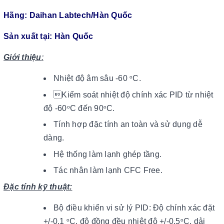
Hãng: Daihan Labtech/Hàn Quốc
Sản xuất tại: Hàn Quốc
Giới thiệu
:
Nhiệt độ âm sâu -60
C.
o
Kiểm soát nhiệt độ chính xác PID từ nhiệt
độ -60
C đến 90
C.
o
o
Tính hợp đặc tính an toàn và sử dụng dễ
dàng.
Hệ thống làm lạnh ghép tầng.
Tác nhân làm lạnh CFC Free.
Đặc tính kỹ thuật:
Bộ điều khiển vi sử lý PID: Độ chính xác đặt
+/-0,1
C, độ đồng đều nhiệt độ +/-0.5
C, dải
o
o