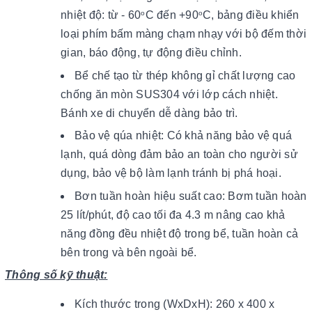
nhiệt độ: từ - 60
C đến +90
C, bảng điều khiển
o
o
loại phím bấm màng chạm nhạy với bộ đếm thời
gian, báo động, tự động điều chỉnh.
Bể chế tạo từ thép không gỉ chất lượng cao
chống ăn mòn SUS304 với lớp cách nhiệt.
Bánh xe di chuyển dễ dàng bảo trì.
Bảo vệ qúa nhiệt: Có khả năng bảo vệ quá
lạnh, quá dòng đảm bảo an toàn cho người sử
dụng, bảo vệ bộ làm lạnh tránh bị phá hoại.
Bơn tuần hoàn hiệu suất cao: Bơm tuần hoàn
25 lít/phút, độ cao tối đa 4.3 m nâng cao khả
năng đồng đều nhiệt độ trong bể, tuần hoàn cả
bên trong và bên ngoài bể.
Thông số kỹ thuật:
Kích thước trong (WxDxH): 260 x 400 x