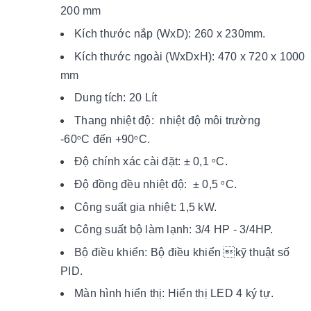
200 mm
Kích thước nắp (WxD): 260 x 230mm.
Kích thước ngoài (WxDxH): 470 x 720 x 1000
mm
Dung tích: 20 Lít
Thang nhiệt độ:
nhiệt độ môi trường
-60
C
đến +90
C.
o
o
Độ chính xác cài đặt: ± 0,1
C.
o
Độ đồng đều nhiệt độ: ± 0,5
C.
o
Công suất gia nhiệt: 1,5 kW.
Công suất bộ làm lạnh: 3/4 HP - 3/4HP.
Bộ điều khiển: Bộ điều khiển kỹ thuật số
PID.
Màn hình hiển thị: Hiển thị LED 4 ký tự.