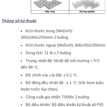
Thông số kỹ thuật:
Kích thước trong (WxDxH):
300x240x150mmx 2 buồng.
Kích thước ngoài (WxDxH): 600x450x350mm
Dung tích: 11 lít x 2 buồng
Thang nhiệt độ: Nhiệt độ môi trường + 5
C
o
đến 99
C.
o
Độ chính xác cài đặt: ± 0,1
C.
o
Độ đồng đều nhiệt độ: ± 1
C (Với bơm tuần
o
hoàn nước tùy chọn).
Công suất gia nhiệt: 700Wx 2 buồng
Bộ điều khiển: Bộ điều khiển kỹ thuật số PID