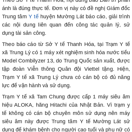
Theo Sở Y tế Thanh Hóa, nội dung báo
Dân trí
phản
ánh là đúng thực tế. Đơn vị này có đề nghị Giám đốc
Trung tâm
Y tế
huyện Mường Lát báo cáo, giải trình
các nội dung liên quan đến công tác quản lý, sử
dụng tài sản công.
Theo báo cáo từ Sở Y tế Thanh Hóa, tại Trạm Y tế
xã Trung Lý có 1 máy xét nghiệm sinh hóa nước tiểu
Model Combilyzer 13, do Trung Quốc sản xuất, được
tập đoàn Viễn thông Quân đội Viettel tặng. Hiện,
Trạm Y tế xã Trung Lý chưa có cán bộ có đủ năng
lực để vận hành và sử dụng.
Trạm Y tế xã Tam Chung được cấp 1 máy siêu âm
hiệu ALOKA, hãng Hitachi của Nhật Bản. Vì trạm y
tế không có cán bộ chuyên môn sử dụng nên máy
siêu âm này được Trung tâm Y tế Mường Lát sử
dụng để khám bệnh cho người cao tuổi và phụ nữ có