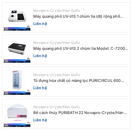
Novapro-Cryste/Hàn Quốc
Máy quang phổ UV-VIS 1 chùm tia (độ rộng phổ
4nm) E-1000UV / Peak
Liên hệ
Novapro-Cryste/Hàn Quốc
Máy quang phổ UV-VIS 2 chùm tia Model: C-7200 /
Peak
Liên hệ
Novapro-Cryste/Hàn Quốc
Tủ đựng hóa chất có màng lọc PURICIRCUL 600
AIRTIGHT Novapro-Cryste/Hàn Quốc
Liên hệ
Novapro-Cryste/Hàn Quốc
Bể cách thủy PURIBATH 22 Novapro-Cryste/Hàn
Quốc
Liên hệ