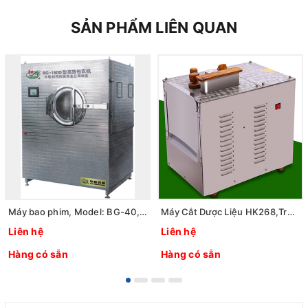
SẢN PHẨM LIÊN QUAN
Máy bao phim, Model: BG-40, Hãng: TaisiteLab Sciences Inc / Mỹ
Máy Cắt Dược Liệu HK268,Trung Quốc
Liên hệ
Liên hệ
Hàng có sẵn
Hàng có sẵn