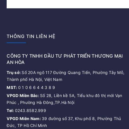
THÔNG TIN LIÊN HỆ
CÔNG TY TNHH ĐẦU TƯ PHÁT TRIỂN THƯƠNG MẠI
AN HÒA
Trụ sở:
Số 20A ngõ 117 Đường Quang Tiến, Phường Tây Mỗ,
Thành phố Hà Nội, Việt Nam
MST:
0 1 0 6 6 4 4 3 8 9
VPGD Miền Bắc:
Số 28, Liền kề 5A, Tiểu khu đô thị mới Vạn
Phúc , Phường Hà Đông,TP.Hà Nội
Tel:
0243.8582.999
VPGD Miên Nam:
39 đường số 37, Khu phố 8, Phường Thủ
Đức, TP Hồ Chí Minh