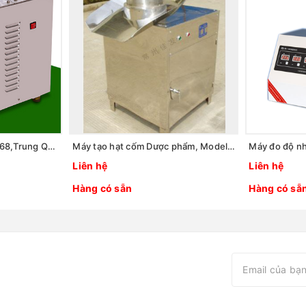
Máy Cắt Dược Liệu HK268,Trung Quốc
Máy tạo hạt cốm Dược phẩm, Model: XL-250, Hãng: TaisiteLab Sciences Inc / Mỹ
Liên hệ
Liên hệ
Hàng có sẵn
Hàng có sẵ