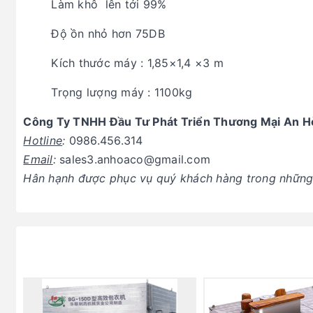
Làm khô lên tới 99%
Độ ồn nhỏ hơn 75DB
Kích thước máy : 1,85×1,4 ×3 m
Trọng lượng máy : 1100kg
Công Ty TNHH Đầu Tư Phát Triển Thương Mại An H
Hotline
:
0986.456.314
Email
:
sales3.anhoaco@gmail.com
Hân hạnh được phục vụ quý khách hàng trong những 