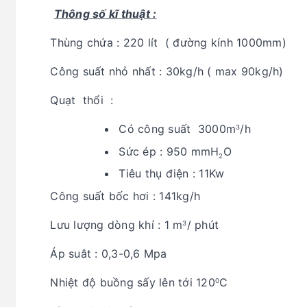
Thông số kĩ thuật :
Thùng chứa : 220 lít ( đường kính 1000mm)
Công suất nhỏ nhất : 30kg/h ( max 90kg/h)
Quạt thổi :
Có công suất 3000m
/h
3
Sức ép : 950 mmH
O
2
Tiêu thụ điện : 11Kw
Công suất bốc hơi : 141kg/h
Lưu lượng dòng khí : 1 m
/ phút
3
Áp suât : 0,3-0,6 Mpa
Nhiệt độ buồng sấy lên tới 120
C
0