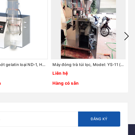
Máy đo độ nhớt gelatin loại ND-1, Hãng Guoming/Trung Quốc
Máy đóng trà túi lọc, Model: YS-11 (YD-11), Hãng: TaisiteLab Sciences Inc / Mỹ
Liên hệ
Li
n
Hàng có sẵn
H
ĐĂNG KÝ