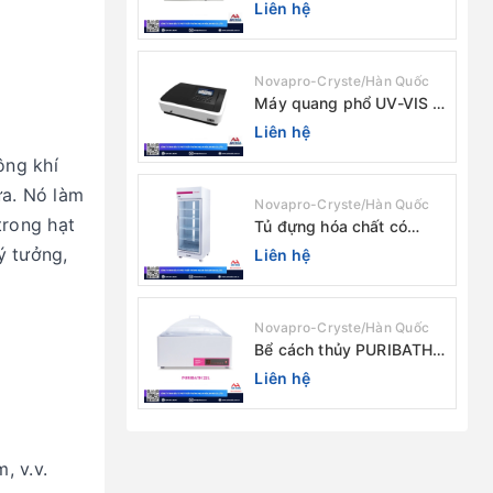
chùm tia (độ rộng phổ
Liên hệ
4nm) E-1000UV / Peak
Novapro-Cryste/Hàn Quốc
Máy quang phổ UV-VIS 2
chùm tia Model: C-7200 /
Liên hệ
Peak
ông khí
ứa. Nó làm
Novapro-Cryste/Hàn Quốc
trong hạt
Tủ đựng hóa chất có
màng lọc PURICIRCUL
ý tưởng,
Liên hệ
600 AIRTIGHT Novapro-
Cryste/Hàn Quốc
Novapro-Cryste/Hàn Quốc
Bể cách thủy PURIBATH
22 Novapro-Cryste/Hàn
Liên hệ
Quốc
, v.v.