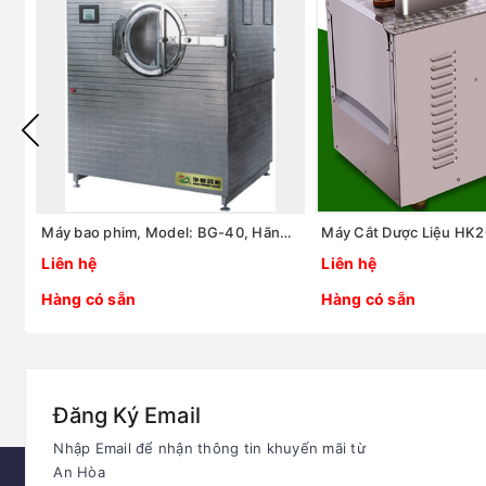
Máy bao phim, Model: BG-40, Hãng: TaisiteLab Sciences Inc / Mỹ
Liên hệ
Liên hệ
Hàng có sẵn
Hàng có sẵn
Đăng Ký Email
Nhập Email để nhận thông tin khuyến mãi từ
An Hòa