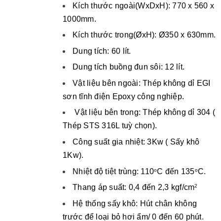
Kích thước ngoài(WxDxH): 770 x 560 x
1000mm.
Kích thước trong(ØxH): Ø350 x 630mm.
Dung tích: 60 lít.
Dung tích buồng đun sôi: 12 lít.
Vật liệu bên ngoài: Thép không dỉ EGI
sơn tĩnh điện Epoxy công nghiệp.
Vật liệu bên trong: Thép không dỉ 304 (
Thép STS 316L tuỳ chọn).
Công suất gia nhiệt: 3Kw ( Sấy khô
1Kw).
Nhiệt độ tiệt trùng: 110
C đến 135
C.
o
o
Thang áp suất: 0,4 đến 2,3 kgf/cm
2
Hệ thống sấy khô: Hút chân không
trước để loại bỏ hơi ẩm/ 0 đến 60 phút.