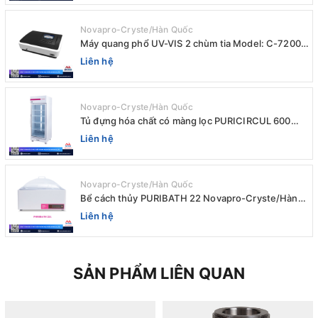
Novapro-Cryste/Hàn Quốc
Máy quang phổ UV-VIS 2 chùm tia Model: C-7200 /
Peak
Liên hệ
Novapro-Cryste/Hàn Quốc
Tủ đựng hóa chất có màng lọc PURICIRCUL 600
AIRTIGHT Novapro-Cryste/Hàn Quốc
Liên hệ
Novapro-Cryste/Hàn Quốc
Bể cách thủy PURIBATH 22 Novapro-Cryste/Hàn
Quốc
Liên hệ
SẢN PHẨM LIÊN QUAN