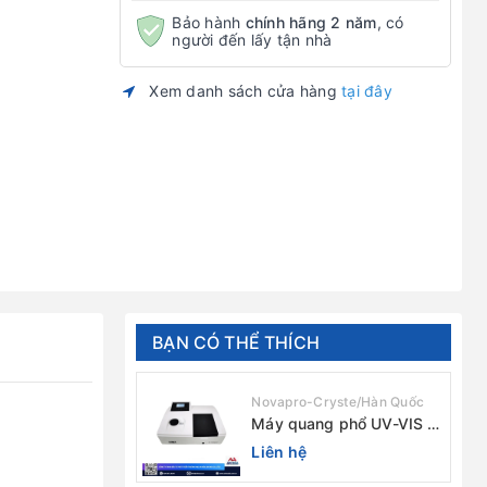
Bảo hành
chính hãng 2 năm
, có
người đến lấy tận nhà
Xem danh sách cửa hàng
tại đây
BẠN CÓ THỂ THÍCH
Novapro-Cryste/Hàn Quốc
Máy quang phổ UV-VIS 1
chùm tia (độ rộng phổ
Liên hệ
4nm) E-1000UV / Peak