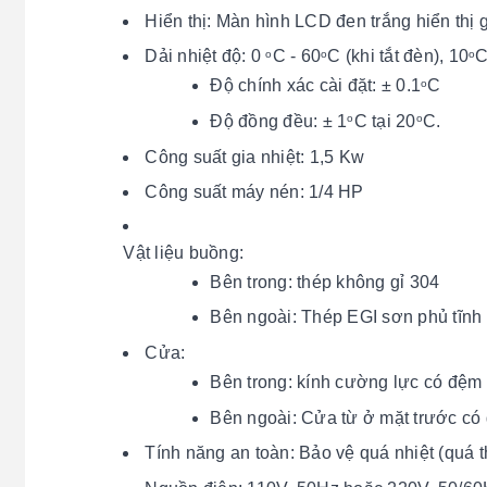
Hiển thị: Màn hình LCD đen trắng hiển thị gi
Dải nhiệt độ: 0
C - 60
C (khi tắt đèn), 10
C
o
o
o
Độ chính xác cài đặt: ± 0.1
C
o
Độ đồng đều: ± 1
C tại 20
C.
o
o
Công suất gia nhiệt: 1,5 Kw
Công suất máy nén: 1/4 HP
Vật liệu buồng:
Bên trong: thép không gỉ 304
Bên ngoài: Thép EGI sơn phủ tĩnh
Cửa:
Bên trong: kính cường lực có đệm 
Bên ngoài: Cửa từ ở mặt trước có
Tính năng an toàn: Bảo vệ quá nhiệt (quá t