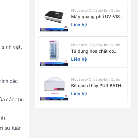
Novapro-Cryste/Hàn Quốc
Máy quang phổ UV-VIS 2
chùm tia Model: C-7200 /
Liên hệ
Peak
Novapro-Cryste/Hàn Quốc
sinh vật,
Tủ đựng hóa chất có
màng lọc PURICIRCUL
Liên hệ
600 AIRTIGHT Novapro-
Cryste/Hàn Quốc
Novapro-Cryste/Hàn Quốc
hính xác
Bể cách thủy PURIBATH
22 Novapro-Cryste/Hàn
Liên hệ
Quốc
của các chu
nh.
ởi sự tuần