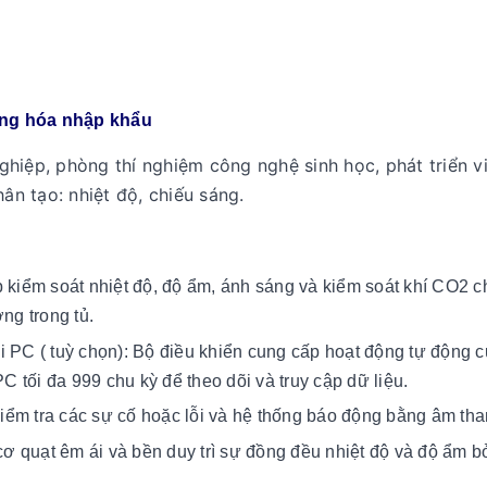
ng hóa nhập khẩu
hiệp, phòng thí nghiệm công nghệ sinh học, phát triển vi 
ân tạo: nhiệt độ, chiếu sáng.
p kiểm soát nhiệt độ, độ ẩm, ánh sáng và kiểm soát khí CO2 c
ng trong tủ.
i PC ( tuỳ chọn): Bộ điều khiển cung cấp hoạt động tự động 
 tối đa 999 chu kỳ để theo dõi và truy cập dữ liệu.
iểm tra các sự cố hoặc lỗi và hệ thống báo động bằng âm tha
 quạt êm ái và bền duy trì sự đồng đều nhiệt độ và độ ẩm b