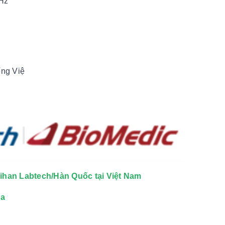
0Hz
ếng Việ
aihan Labtech/Hàn Quốc tại Việt Nam
òa