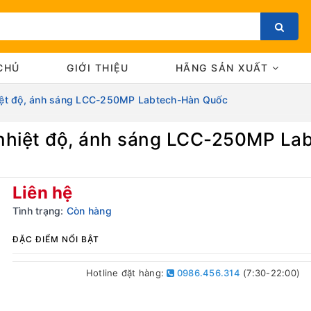
CHỦ
GIỚI THIỆU
HÃNG SẢN XUẤT
nhiệt độ, ánh sáng LCC-250MP Labtech-Hàn Quốc
t nhiệt độ, ánh sáng LCC-250MP L
Bạn chưa xem sản phẩm nào
Liên hệ
Tình trạng:
Còn hàng
ĐẶC ĐIỂM NỔI BẬT
Hotline đặt hàng:
0986.456.314
(7:30-22:00)