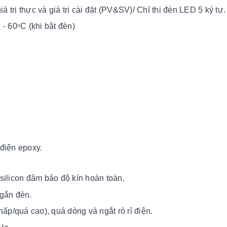
á trị thực và giá trị cài đặt (PV&SV)/ Chỉ thị đèn LED 5 ký tự
 - 60
C (khi bật đèn)
o
 điện epoxy.
silicon đảm bảo độ kín hoàn toàn.
 gắn đèn.
hấp/quá cao), quá dòng và ngắt rò rỉ điện.