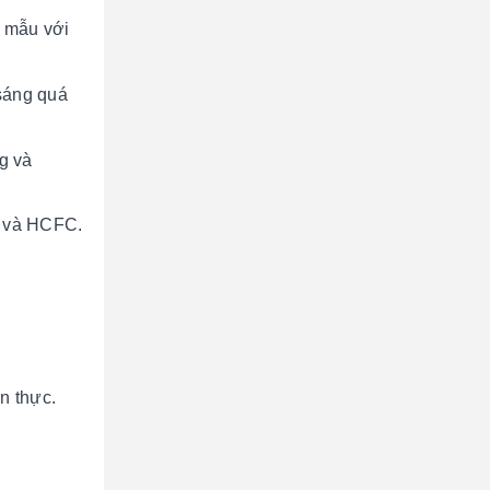
ữ mẫu với
 sáng quá
g và
C và HCFC.
n thực.