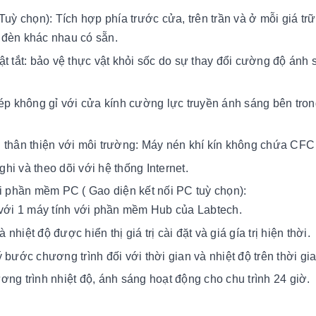
Tuỳ chọn): Tích hợp phía trước cửa, trên trần và ở mỗi giá tr
 đèn khác nhau có sẵn.
ật tắt: bảo vệ thực vật khỏi sốc do sự thay đổi cường độ ánh
hép không gỉ với cửa kính cường lực truyền ánh sáng bên tron
hân thiện với môi trường: Máy nén khí kín không chứa CF
hi và theo dõi với hệ thống Internet.
ới phần mềm PC ( Gao diện kết nối PC tuỳ chọn):
i với 1 máy tính với phần mềm Hub của Labtech.
 nhiệt độ được hiển thị giá trị cài đặt và giá gía trị hiện thời.
 bước chương trình đối với thời gian và nhiệt độ trên thời gia
ơng trình nhiệt độ, ánh sáng hoạt động cho chu trình 24 giờ.